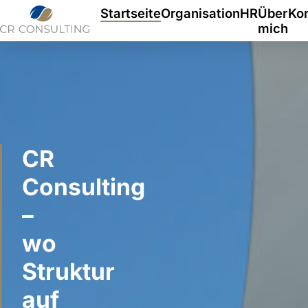
Navigation
Startseite
Organisation
HR
Über
Ko
überspringen
mich
CR
Consulting
–
wo
Struktur
auf