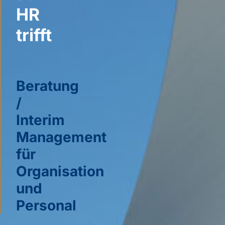
HR
trifft
Beratung
/
Interim
Management
für
Organisation
und
Personal