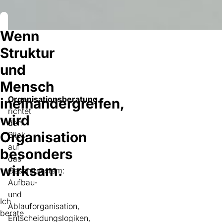
Wenn
Struktur
und
Mensch
Organisationsberatung
ineinandergreifen,
richtet
wird
den
Organisation
Blick
auf
besonders
das
wirksam.
Gesamtsystem:
Aufbau-
und
Ich
Ablauforganisation,
berate
Entscheidungslogiken,